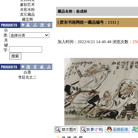
篆刻艺术
水彩水粉
藏品名称：俞成林
其它藏品
藏宝阁
[ 胶东书画网统一藏品编号：1531 ]
分
类:
关
加入时间：2022/6/21 14:40:48 浏览次数：
25
键
字:
白墨
李廷先丈二