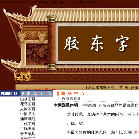
山水国画
花鸟国画
本网郑重声明：
<字画超市>所有藏品均是藏家
人物国画
中国书法
对其传承、真伪作了基本的问询、考证;但限
油画雕刻
、优、劣。
古代字画
古玩玉器
为最大限度的规避风险，您可以选用[
通
奇石家具
文房四宝