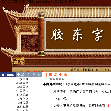
山水国画
花鸟国画
本网郑重声明：
<字画超市>所有藏品均是藏家
人物国画
中国书法
对其传承、真伪作了基本的问询、考证;但限
油画雕刻
、优、劣。
古代字画
古玩玉器
为最大限度的规避风险，您可以选用[
通
奇石家具
文房四宝