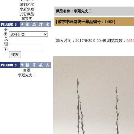
篆刻艺术
水彩水粉
藏品名称：李廷先丈二
其它藏品
藏宝阁
[ 胶东书画网统一藏品编号：1462 ]
分
类:
关
加入时间：2017/6/29 9:59:49 浏览次数：
561
键
字:
白墨
李廷先丈二